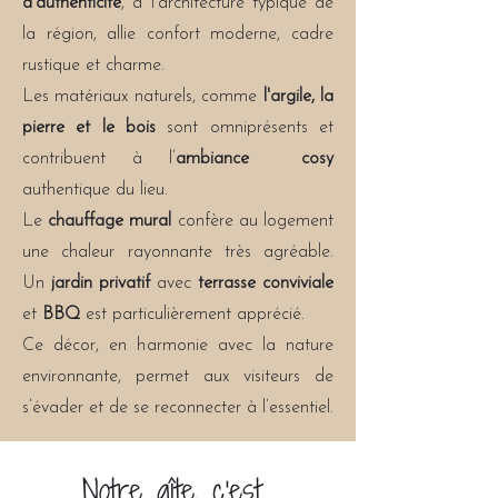
d'authenticité
, à l'architecture typique de
la région, allie confort moderne, cadre
rustique et charme.
Les matériaux naturels, comme
l'argile, la
pierre et le bois
sont omniprésents et
contribuent à l’
ambiance cosy
authentique du lieu.
Le
chauffage mural
confère au logement
une chaleur rayonnante très agréable.
Un
jardin privatif
avec
terrasse conviviale
et
BBQ
est particulièrement apprécié.
Ce décor, en harmonie avec la nature
environnante, permet aux visiteurs de
s’évader et de se reconnecter à l’essentiel.
Notre gîte, c'est...