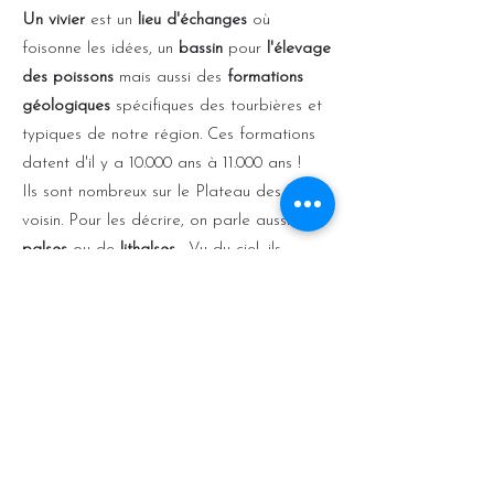
Un vivier
est un
lieu d'échanges
où
foisonne les idées, un
bassin
pour
l'élevage
des poissons
mais aussi des
formations
géologiques
spécifiques des tourbières et
typiques de notre région. Ces formations
datent d'il y a 10.000 ans à 11.000 ans !
Ils sont nombreux sur le Plateau des Tailles
voisin. Pour les décrire, on parle aussi de
palses
ou de
lithalses.
Vu du ciel, ils
forment des
cavités circulaires humides
caractéristiques
qui ponctuent les Fagnes.
Une balade pour découvrir un vivier
proche est proposée au départ du gîte.